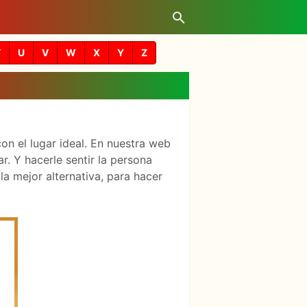
T
U
V
W
X
Y
Z
on el lugar ideal. En nuestra web
. Y hacerle sentir la persona
a mejor alternativa, para hacer