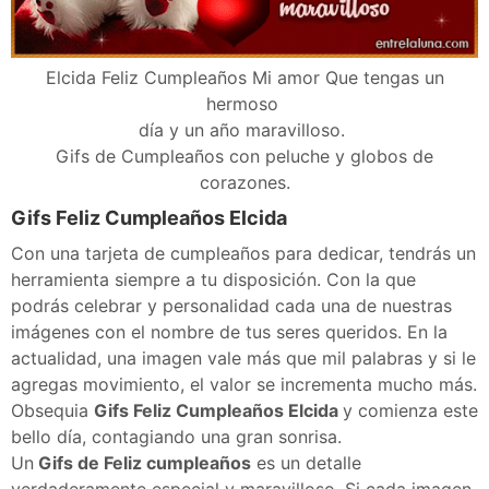
Elcida Feliz Cumpleaños Mi amor Que tengas un
hermoso
día y un año maravilloso.
Gifs de Cumpleaños con peluche y globos de
corazones.
Gifs Feliz Cumpleaños Elcida
Con una tarjeta de cumpleaños para dedicar, tendrás un
herramienta siempre a tu disposición. Con la que
podrás celebrar y personalidad cada una de nuestras
imágenes con el nombre de tus seres queridos. En la
actualidad, una imagen vale más que mil palabras y si le
agregas movimiento, el valor se incrementa mucho más.
Obsequia
Gifs Feliz Cumpleaños Elcida
y comienza este
bello día, contagiando una gran sonrisa.
Un
Gifs de Feliz cumpleaños
es un detalle
verdaderamente especial y maravilloso. Si cada imagen