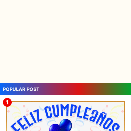
POPULAR POST