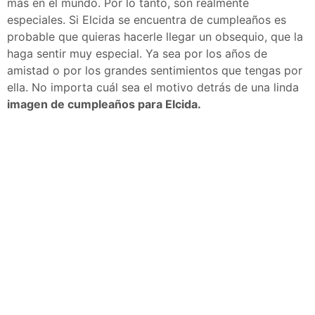
más en el mundo. Por lo tanto, son realmente
especiales. Si Elcida se encuentra de cumpleaños es
probable que quieras hacerle llegar un obsequio, que la
haga sentir muy especial. Ya sea por los años de
amistad o por los grandes sentimientos que tengas por
ella. No importa cuál sea el motivo detrás de una linda
imagen de cumpleaños para Elcida.