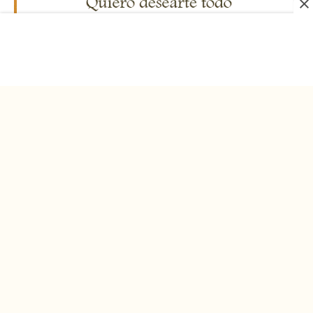
Gifs Feliz Cumpleaños Octavio