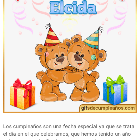
Los cumpleaños son una fecha especial ya que se trata
el día en el que celebramos, que hemos tenido un año