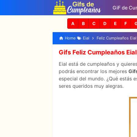
GiF de Cu
A
B
C
D
E
F
Home
Eial
Feliz Cumpleaños Eial
Gifs Feliz Cumpleaños Eial
Eial está de cumpleaños y quieres
podrás encontrar los mejores
Gif
especial del mundo. ¿Qué estás es
seres queridos muy alegras.