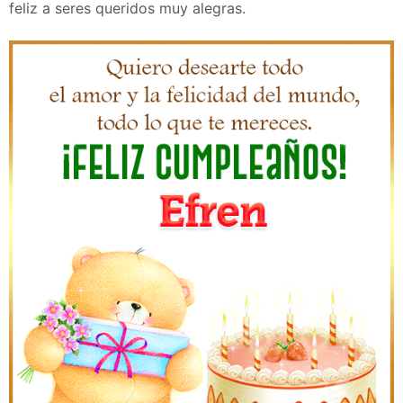
feliz a seres queridos muy alegras.