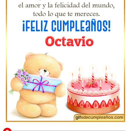
Gifs de Feliz Cumpleaños con Nombres