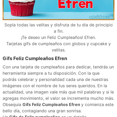
Sopla todas las velitas y disfruta de tu dia de principio
a fin.
¡Te deseo un Feliz Cumpleaños! Efren.
Tarjetas gifs de cumpleaños con globos y cupcake y
velitas.
Gifs Feliz Cumpleaños Efren
Con una tarjeta de cumpleaños para dedicar, tendrás un
herramienta siempre a tu disposición. Con la que
podrás celebrar y personalidad cada una de nuestras
imágenes con el nombre de tus seres queridos. En la
actualidad, una imagen vale más que mil palabras y si le
agregas movimiento, el valor se incrementa mucho más.
Obsequia
Gifs Feliz Cumpleaños Efren
y comienza este
bello día, contagiando una gran sonrisa.
Un
Gifs de Feliz cumpleaños
es un detalle