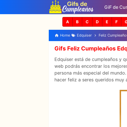
GiF de Cu
A
B
C
D
E
F
Home
Edquiser
Feliz Cumpleaño
Gifs Feliz Cumpleaños Edq
Edquiser está de cumpleaños y qui
web podrás encontrar los mejor
persona más especial del mundo. 
hacer feliz a seres queridos muy 