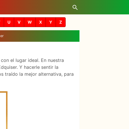
T
U
V
W
X
Y
Z
ser
con el lugar ideal. En nuestra
quiser. Y hacerle sentir la
traído la mejor alternativa, para