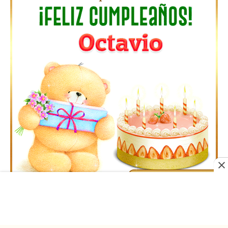
Gifs Feliz Cumpleaños Agapito
Acerca de Nosotros
•
Contacto
•
Privacidad
•
Sitemap
•