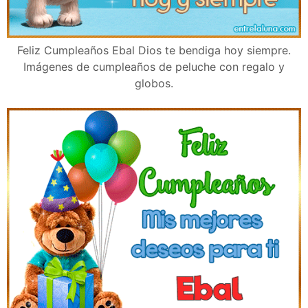
Feliz Cumpleaños Ebal Dios te bendiga hoy siempre.
Imágenes de cumpleaños de peluche con regalo y
globos.