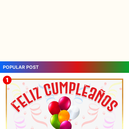
POPULAR POST