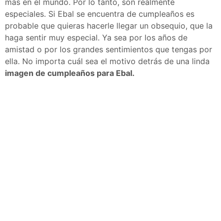
más en el mundo. Por lo tanto, son realmente
especiales. Si Ebal se encuentra de cumpleaños es
probable que quieras hacerle llegar un obsequio, que la
haga sentir muy especial. Ya sea por los años de
amistad o por los grandes sentimientos que tengas por
ella. No importa cuál sea el motivo detrás de una linda
imagen de cumpleaños para Ebal.