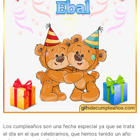
Los cumpleaños son una fecha especial ya que se trata
el día en el que celebramos, que hemos tenido un año