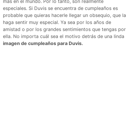
más en el mundo. Por lo tanto, son realmente
especiales. Si Duvis se encuentra de cumpleaños es
probable que quieras hacerle llegar un obsequio, que la
haga sentir muy especial. Ya sea por los años de
amistad o por los grandes sentimientos que tengas por
ella. No importa cuál sea el motivo detrás de una linda
imagen de cumpleaños para Duvis.