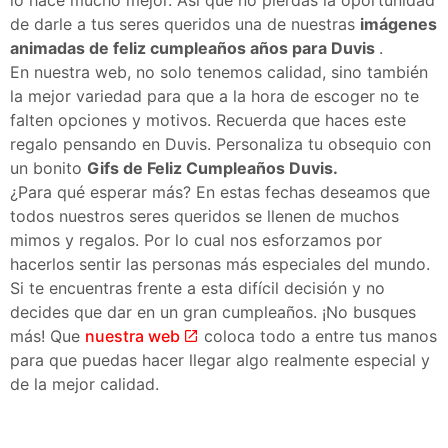
de darle a tus seres queridos una de nuestras
imágenes
animadas de feliz cumpleaños años para Duvis
.
En nuestra web, no solo tenemos calidad, sino también
la mejor variedad para que a la hora de escoger no te
falten opciones y motivos. Recuerda que haces este
regalo pensando en Duvis. Personaliza tu obsequio con
un bonito
Gifs de Feliz Cumpleaños Duvis.
¿Para qué esperar más? En estas fechas deseamos que
todos nuestros seres queridos se llenen de muchos
mimos y regalos. Por lo cual nos esforzamos por
hacerlos sentir las personas más especiales del mundo.
Si te encuentras frente a esta difícil decisión y no
decides que dar en un gran cumpleaños. ¡No busques
más! Que
nuestra web
coloca todo a entre tus manos
para que puedas hacer llegar algo realmente especial y
de la mejor calidad.