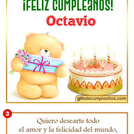
Gifs de Feliz Cumpleaños con Nombres