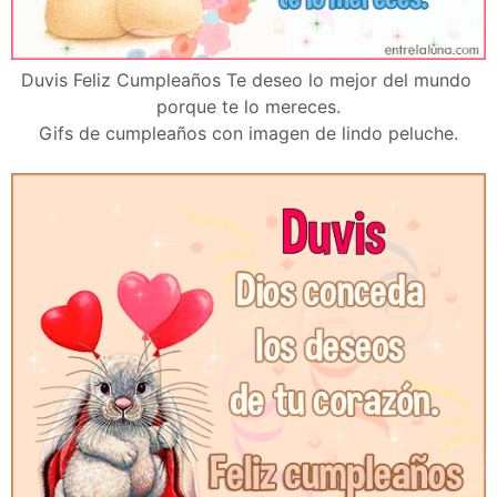
Duvis Feliz Cumpleaños Te deseo lo mejor del mundo
porque te lo mereces.
Gifs de cumpleaños con imagen de lindo peluche.