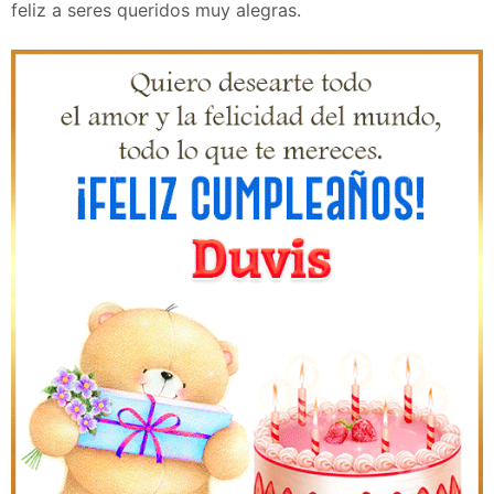
feliz a seres queridos muy alegras.