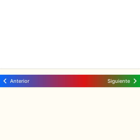
Anterior
Siguiente