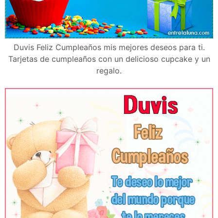
Duvis Feliz Cumpleaños mis mejores deseos para ti.
Tarjetas de cumpleaños con un delicioso cupcake y un
regalo.