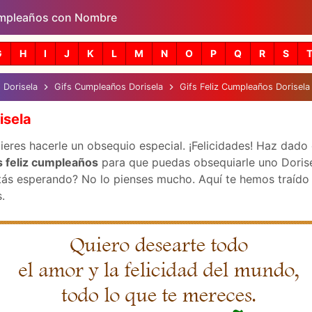
mpleaños con Nombre
Skip to main content
G
H
I
J
K
L
M
N
O
P
Q
R
S
 Dorisela
Gifs Cumpleaños Dorisela
Gifs Feliz Cumpleaños Dorisela
isela
eres hacerle un obsequio especial. ¡Felicidades! Haz dado 
s feliz cumpleaños
para que puedas obsequiarle uno Dorisel
ás esperando? No lo pienses mucho. Aquí te hemos traído l
.