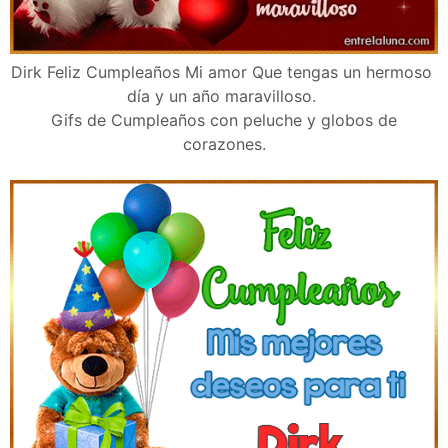
Dirk Feliz Cumpleaños Mi amor Que tengas un hermoso
día y un año maravilloso.
Gifs de Cumpleaños con peluche y globos de
corazones.