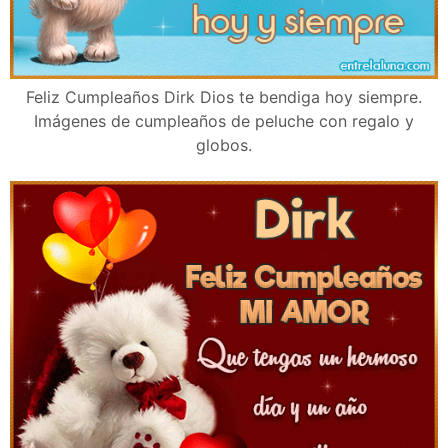
Feliz Cumpleaños Dirk Dios te bendiga hoy siempre.
Imágenes de cumpleaños de peluche con regalo y
globos.