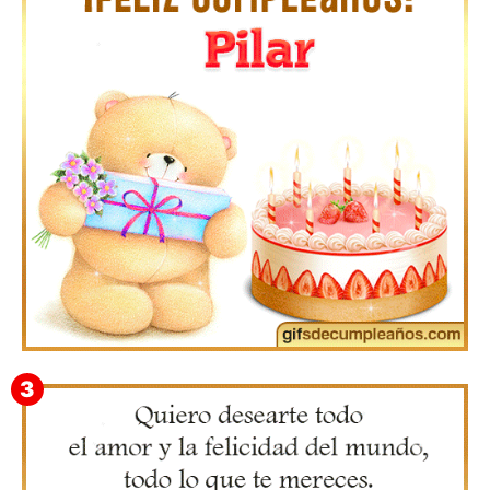
Gifs de Feliz Cumpleaños con Nombres