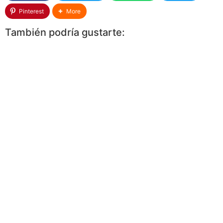
Pinterest
More
También podría gustarte: