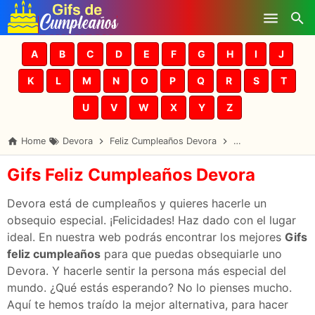
Skip to main content
A
B
C
D
E
F
G
H
I
J
K
L
M
N
O
P
Q
R
S
T
U
V
W
X
Y
Z
Home
Devora
Feliz Cumpleaños Devora
Gifs Cumpleaños D
Gifs Feliz Cumpleaños Devora
Devora está de cumpleaños y quieres hacerle un
obsequio especial. ¡Felicidades! Haz dado con el lugar
ideal. En nuestra web podrás encontrar los mejores
Gifs
feliz cumpleaños
para que puedas obsequiarle uno
Devora. Y hacerle sentir la persona más especial del
mundo. ¿Qué estás esperando? No lo pienses mucho.
Aquí te hemos traído la mejor alternativa, para hacer