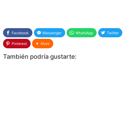
Facebook
Messenger
WhatsApp
Twitter
Pinterest
More
También podría gustarte: