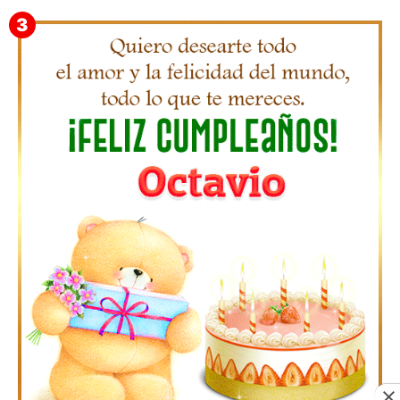
Gifs Feliz Cumpleaños Agapito