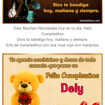
Dely Muchas Felicidades hoy en tu dia. Feliz
Cumpleaños
Dios te bendiga hoy, mañana y siempre.
Gifs de cumpleaños con una rosa roja con mariposa.