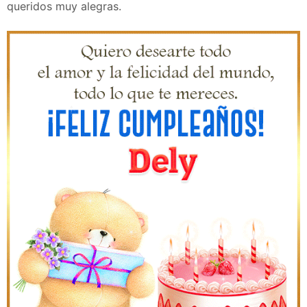
queridos muy alegras.