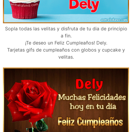
Sopla todas las velitas y disfruta de tu dia de principio
a fin.
¡Te deseo un Feliz Cumpleaños! Dely.
Tarjetas gifs de cumpleaños con globos y cupcake y
velitas.