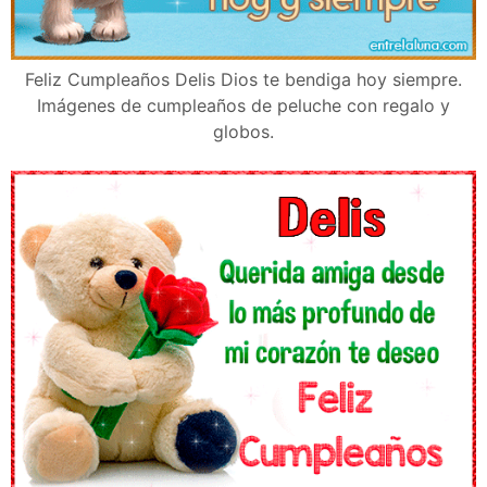
Feliz Cumpleaños Delis Dios te bendiga hoy siempre.
Imágenes de cumpleaños de peluche con regalo y
globos.