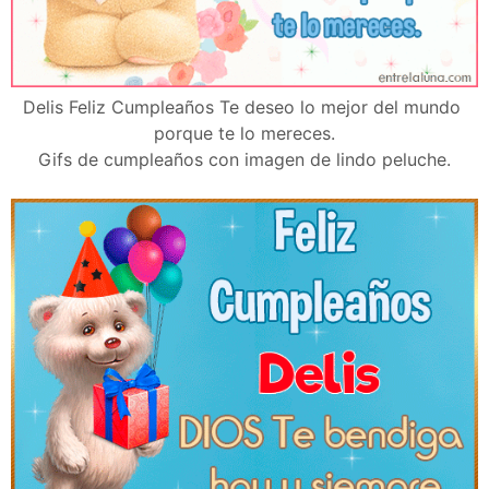
Delis Feliz Cumpleaños Te deseo lo mejor del mundo
porque te lo mereces.
Gifs de cumpleaños con imagen de lindo peluche.