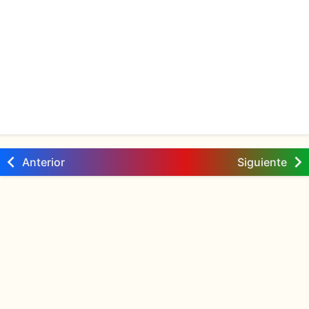
Anterior
Siguiente