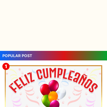
POPULAR POST