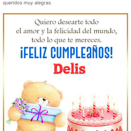
queridos muy alegras.