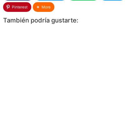
Pinterest
More
También podría gustarte: