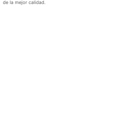
de la mejor calidad.