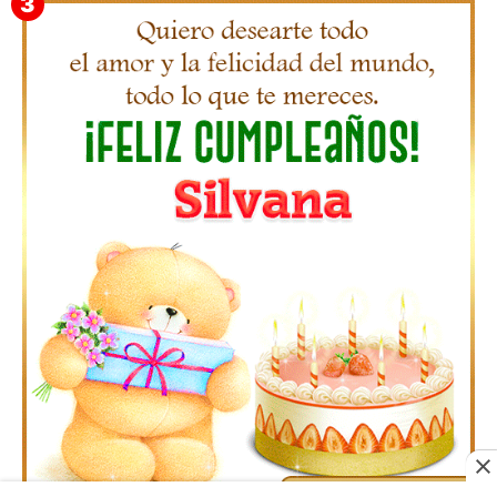
Gifs Feliz Cumpleaños Octavio