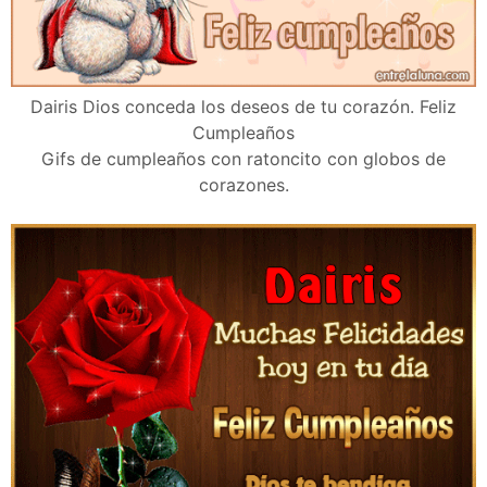
Dairis Dios conceda los deseos de tu corazón. Feliz
Cumpleaños
Gifs de cumpleaños con ratoncito con globos de
corazones.