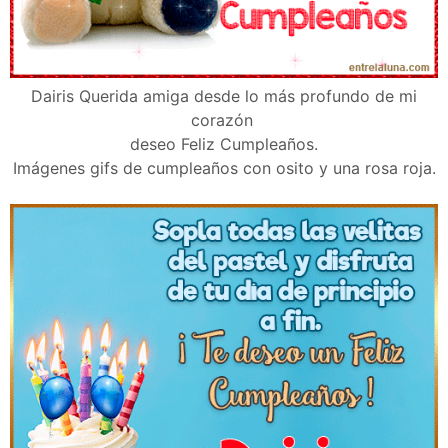
Dairis Querida amiga desde lo más profundo de mi
corazón
deseo Feliz Cumpleaños.
Imágenes gifs de cumpleaños con osito y una rosa roja.