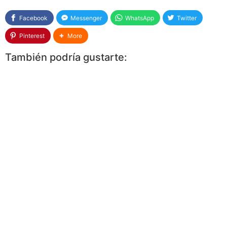
Facebook
Messenger
WhatsApp
Twitter
Pinterest
More
También podría gustarte: