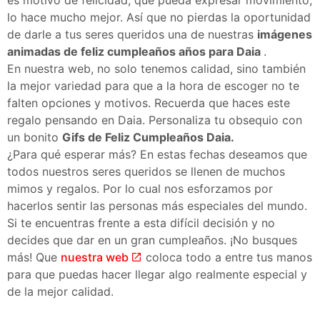
lo hace mucho mejor. Así que no pierdas la oportunidad
de darle a tus seres queridos una de nuestras
imágenes
animadas de feliz cumpleaños años para Daia
.
En nuestra web, no solo tenemos calidad, sino también
la mejor variedad para que a la hora de escoger no te
falten opciones y motivos. Recuerda que haces este
regalo pensando en Daia. Personaliza tu obsequio con
un bonito
Gifs de Feliz Cumpleaños Daia.
¿Para qué esperar más? En estas fechas deseamos que
todos nuestros seres queridos se llenen de muchos
mimos y regalos. Por lo cual nos esforzamos por
hacerlos sentir las personas más especiales del mundo.
Si te encuentras frente a esta difícil decisión y no
decides que dar en un gran cumpleaños. ¡No busques
más! Que
nuestra web
coloca todo a entre tus manos
para que puedas hacer llegar algo realmente especial y
de la mejor calidad.