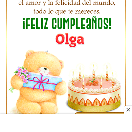
Gifs Feliz Cumpleaños Octavio