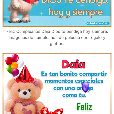
Feliz Cumpleaños Daia Dios te bendiga hoy siempre.
Imágenes de cumpleaños de peluche con regalo y
globos.