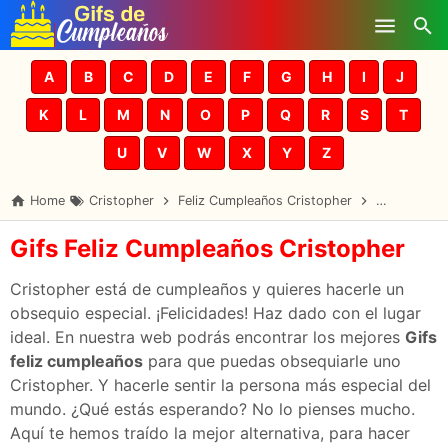
Skip to main content
A
B
C
D
E
F
G
H
I
J
K
L
M
N
O
P
Q
R
S
T
U
V
W
X
Y
Z
Home
Cristopher
Feliz Cumpleaños Cristopher
Gifs Cumpl
Gifs Feliz Cumpleaños Cristopher
Cristopher está de cumpleaños y quieres hacerle un
obsequio especial. ¡Felicidades! Haz dado con el lugar
ideal. En nuestra web podrás encontrar los mejores
Gifs
feliz cumpleaños
para que puedas obsequiarle uno
Cristopher. Y hacerle sentir la persona más especial del
mundo. ¿Qué estás esperando? No lo pienses mucho.
Aquí te hemos traído la mejor alternativa, para hacer