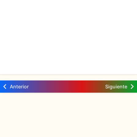
Anterior
Siguiente