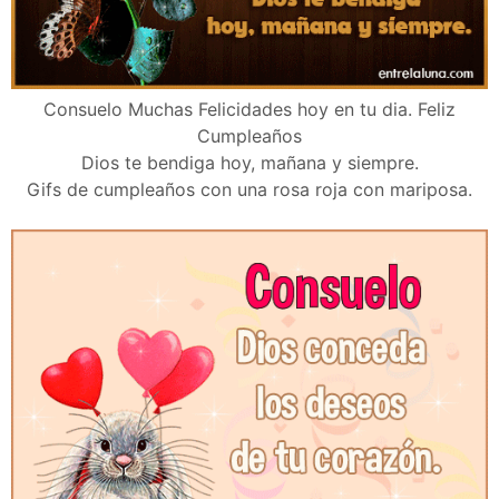
Consuelo Muchas Felicidades hoy en tu dia. Feliz
Cumpleaños
Dios te bendiga hoy, mañana y siempre.
Gifs de cumpleaños con una rosa roja con mariposa.