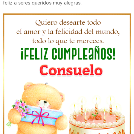
feliz a seres queridos muy alegras.