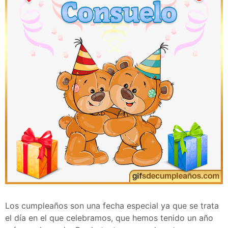
Los cumpleaños son una fecha especial ya que se trata
el día en el que celebramos, que hemos tenido un año