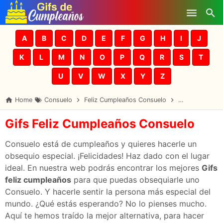
Skip to main content
A
B
C
D
E
F
G
H
I
J
K
L
M
N
O
P
Q
R
S
T
U
V
W
X
Y
Z
Home
Consuelo
Feliz Cumpleaños Consuelo
Gifs Cumpleañ
Gifs Feliz Cumpleaños Consuelo
Consuelo está de cumpleaños y quieres hacerle un
obsequio especial. ¡Felicidades! Haz dado con el lugar
ideal. En nuestra web podrás encontrar los mejores
Gifs
feliz cumpleaños
para que puedas obsequiarle uno
Consuelo. Y hacerle sentir la persona más especial del
mundo. ¿Qué estás esperando? No lo pienses mucho.
Aquí te hemos traído la mejor alternativa, para hacer