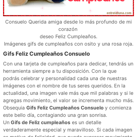
Consuelo Querida amiga desde lo más profundo de mi
corazón
deseo Feliz Cumpleaños.
Imágenes gifs de cumpleaños con osito y una rosa roja.
Gifs Feliz Cumpleaños Consuelo
Con una tarjeta de cumpleaños para dedicar, tendrás un
herramienta siempre a tu disposición. Con la que
podrás celebrar y personalidad cada una de nuestras
imágenes con el nombre de tus seres queridos. En la
actualidad, una imagen vale más que mil palabras y si le
agregas movimiento, el valor se incrementa mucho más.
Obsequia
Gifs Feliz Cumpleaños Consuelo
y comienza
este bello día, contagiando una gran sonrisa.
Un
Gifs de Feliz cumpleaños
es un detalle
verdaderamente especial y maravilloso. Si cada imagen
es motivo de felicidad, que pueda expresar movimiento,