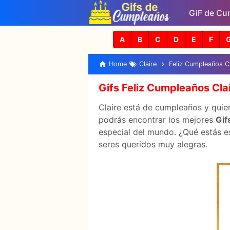
GiF de Cu
A
B
C
D
E
F
Home
Claire
Feliz Cumpleaños Cl
Gifs Feliz Cumpleaños Cla
Claire está de cumpleaños y quier
podrás encontrar los mejores
Gif
especial del mundo. ¿Qué estás es
seres queridos muy alegras.