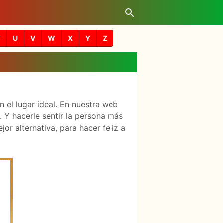
T
U
V
W
X
Y
Z
 el lugar ideal. En nuestra web
 Y hacerle sentir la persona más
r alternativa, para hacer feliz a