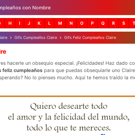
mpleaños con Nombre
Skip to main content
G
H
I
J
K
L
M
N
O
P
Q
R
S
aire
Gifs Cumpleaños Claire
Gifs Feliz Cumpleaños Claire
ire
es hacerle un obsequio especial. ¡Felicidades! Haz dado con
s feliz cumpleaños
para que puedas obsequiarle uno Claire.
perando? No lo pienses mucho. Aquí te hemos traído la mejo