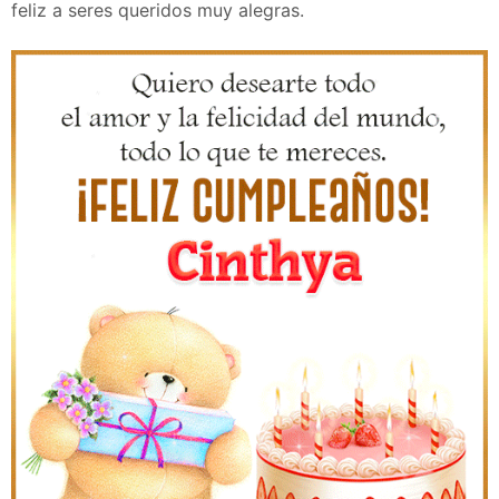
feliz a seres queridos muy alegras.