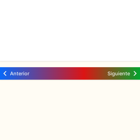
Anterior
Siguiente