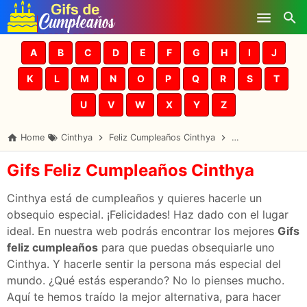
Skip to main content
A
B
C
D
E
F
G
H
I
J
K
L
M
N
O
P
Q
R
S
T
U
V
W
X
Y
Z
Home
Cinthya
Feliz Cumpleaños Cinthya
Gifs Cumpleaños 
Gifs Feliz Cumpleaños Cinthya
Cinthya está de cumpleaños y quieres hacerle un
obsequio especial. ¡Felicidades! Haz dado con el lugar
ideal. En nuestra web podrás encontrar los mejores
Gifs
feliz cumpleaños
para que puedas obsequiarle uno
Cinthya. Y hacerle sentir la persona más especial del
mundo. ¿Qué estás esperando? No lo pienses mucho.
Aquí te hemos traído la mejor alternativa, para hacer