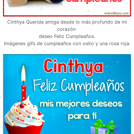
Cinthya Querida amiga desde lo más profundo de mi
corazón
deseo Feliz Cumpleaños.
Imágenes gifs de cumpleaños con osito y una rosa roja.