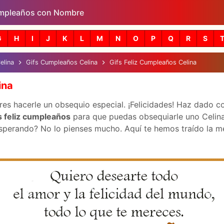
mpleaños con Nombre
Skip to main content
G
H
I
J
K
L
M
N
O
P
Q
R
S
elina
Gifs Cumpleaños Celina
Gifs Feliz Cumpleaños Celina
ina
es hacerle un obsequio especial. ¡Felicidades! Haz dado co
s feliz cumpleaños
para que puedas obsequiarle uno Celina.
perando? No lo pienses mucho. Aquí te hemos traído la mejo