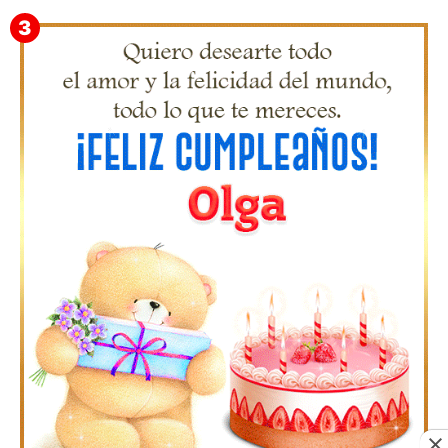
Gifs Feliz Cumpleaños Octavio