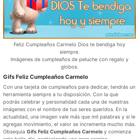
Feliz Cumpleaños Carmelo Dios te bendiga hoy
siempre.
Imágenes de cumpleaños de peluche con regalo y
globos.
Gifs Feliz Cumpleaños Carmelo
Con una tarjeta de cumpleaños para dedicar, tendrás un
herramienta siempre a tu disposición. Con la que
podrás celebrar y personalidad cada una de nuestras
imágenes con el nombre de tus seres queridos. En la
actualidad, una imagen vale más que mil palabras y si le
agregas movimiento, el valor se incrementa mucho más.
Obsequia
Gifs Feliz Cumpleaños Carmelo
y comienza
este bello día, contagiando una gran sonrisa.