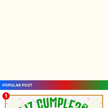
POPULAR POST