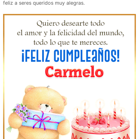
feliz a seres queridos muy alegras.