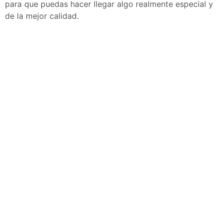
para que puedas hacer llegar algo realmente especial y
de la mejor calidad.