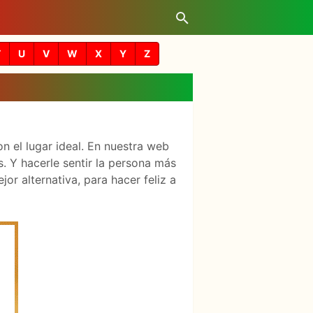
T
U
V
W
X
Y
Z
n el lugar ideal. En nuestra web
. Y hacerle sentir la persona más
r alternativa, para hacer feliz a