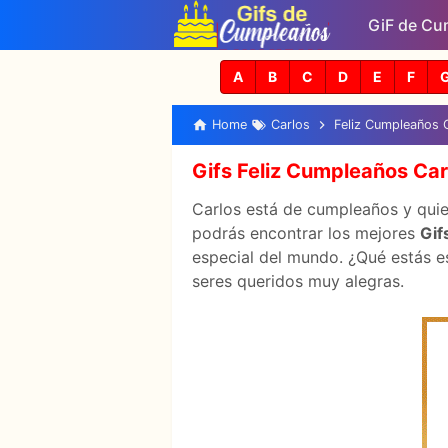
GiF de Cu
A
B
C
D
E
F
Home
Carlos
Feliz Cumpleaños 
Gifs Feliz Cumpleaños Car
Carlos está de cumpleaños y quier
podrás encontrar los mejores
Gif
especial del mundo. ¿Qué estás es
seres queridos muy alegras.