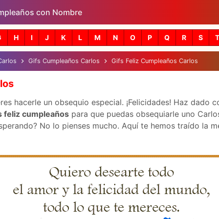
mpleaños con Nombre
Skip to main content
G
H
I
J
K
L
M
N
O
P
Q
R
S
Carlos
Gifs Cumpleaños Carlos
Gifs Feliz Cumpleaños Carlos
los
es hacerle un obsequio especial. ¡Felicidades! Haz dado co
s feliz cumpleaños
para que puedas obsequiarle uno Carlos
perando? No lo pienses mucho. Aquí te hemos traído la mejo