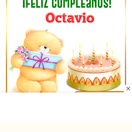
Gifs Feliz Cumpleaños Agapito
Acerca de Nosotros
•
Contacto
•
Privacidad
•
Sitemap
•