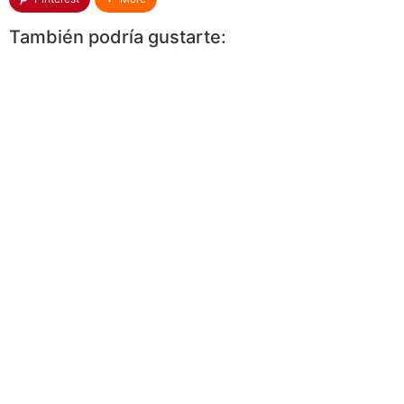
También podría gustarte: