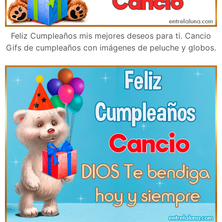
Feliz Cumpleaños mis mejores deseos para ti. Cancio
Gifs de cumpleaños con imágenes de peluche y globos.