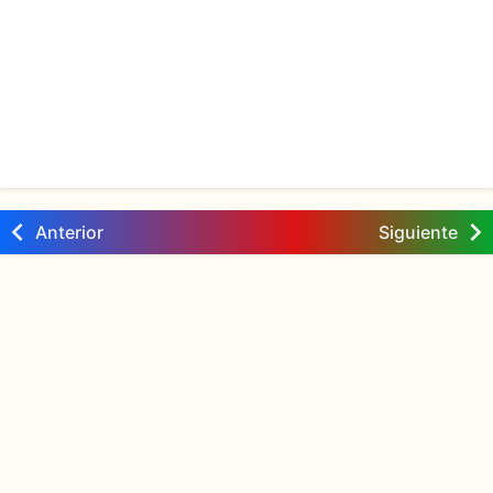
Anterior
Siguiente