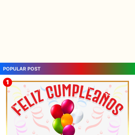
POPULAR POST