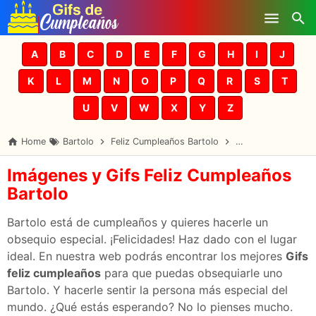
Skip to main content
A
B
C
D
E
F
G
H
I
J
K
L
M
N
O
P
Q
R
S
T
U
V
W
X
Y
Z
Home
Bartolo
Feliz Cumpleaños Bartolo
Gifs Cumpleaños B
Imágenes y Gifs Feliz Cumpleaños
Bartolo
Bartolo está de cumpleaños y quieres hacerle un
obsequio especial. ¡Felicidades! Haz dado con el lugar
ideal. En nuestra web podrás encontrar los mejores
Gifs
feliz cumpleaños
para que puedas obsequiarle uno
Bartolo. Y hacerle sentir la persona más especial del
mundo. ¿Qué estás esperando? No lo pienses mucho.