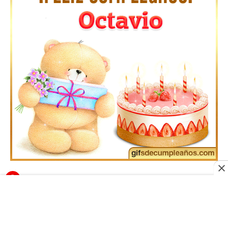
Gifs de Feliz Cumpleaños con Nombres