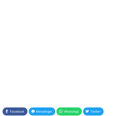
Facebook
Messenger
WhatsApp
Twitter