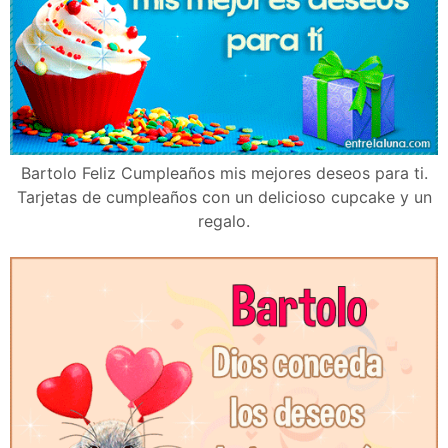
Bartolo Feliz Cumpleaños mis mejores deseos para ti.
Tarjetas de cumpleaños con un delicioso cupcake y un
regalo.