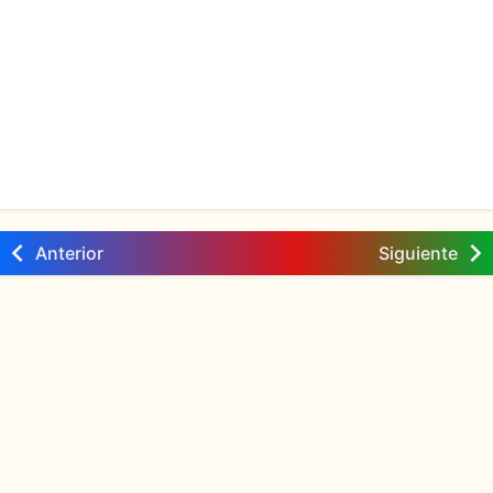
Anterior
Siguiente