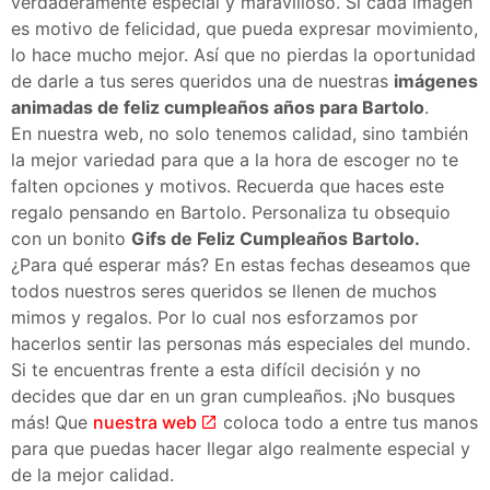
verdaderamente especial y maravilloso. Si cada imagen
es motivo de felicidad, que pueda expresar movimiento,
lo hace mucho mejor. Así que no pierdas la oportunidad
de darle a tus seres queridos una de nuestras
imágenes
animadas de feliz cumpleaños años para
Bartolo
.
En nuestra web, no solo tenemos calidad, sino también
la mejor variedad para que a la hora de escoger no te
falten opciones y motivos. Recuerda que haces este
regalo pensando en Bartolo. Personaliza tu obsequio
con un bonito
Gifs de Feliz Cumpleaños Bartolo.
¿Para qué esperar más? En estas fechas deseamos que
todos nuestros seres queridos se llenen de muchos
mimos y regalos. Por lo cual nos esforzamos por
hacerlos sentir las personas más especiales del mundo.
Si te encuentras frente a esta difícil decisión y no
decides que dar en un gran cumpleaños. ¡No busques
más! Que
nuestra web
coloca todo a entre tus manos
para que puedas hacer llegar algo realmente especial y
de la mejor calidad.