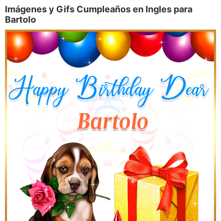
Imágenes y Gifs Cumpleaños en Ingles para
Bartolo