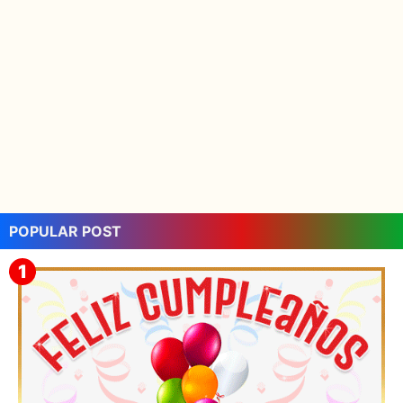
POPULAR POST