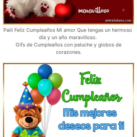
Paili Feliz Cumpleaños Mi amor Que tengas un hermoso
día y un año maravilloso.
Gifs de Cumpleaños con peluche y globos de
corazones.