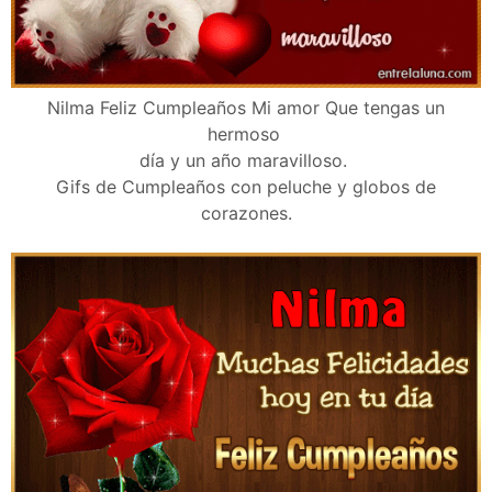
Nilma Feliz Cumpleaños Mi amor Que tengas un
hermoso
día y un año maravilloso.
Gifs de Cumpleaños con peluche y globos de
corazones.