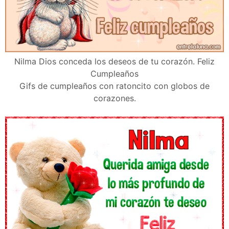
Nilma Dios conceda los deseos de tu corazón. Feliz
Cumpleaños
Gifs de cumpleaños con ratoncito con globos de
corazones.