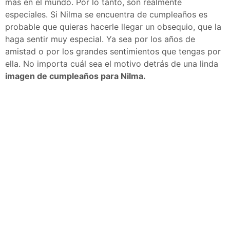
más en el mundo. Por lo tanto, son realmente
especiales. Si Nilma se encuentra de cumpleaños es
probable que quieras hacerle llegar un obsequio, que la
haga sentir muy especial. Ya sea por los años de
amistad o por los grandes sentimientos que tengas por
ella. No importa cuál sea el motivo detrás de una linda
imagen de cumpleaños para Nilma.